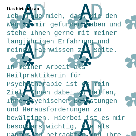
Das biete ich an
Ich freue mich, dass Sie den
Weg zu mir gefunden haben und
stehe Ihnen gerne mit meiner
langjährigen Erfahrung und
meinem Fachwissen zur Seite.
In meiner Arbeit als
Heilpraktikerin für
Psychotherapie ist es mein
Ziel, Ihnen dabei zu helfen,
Ihre psychischen Belastungen
und Herausforderungen zu
bewältigen. Hierbei ist es mir
besonders wichtig, Sie als
Ganzes zu betrachten und Ihre