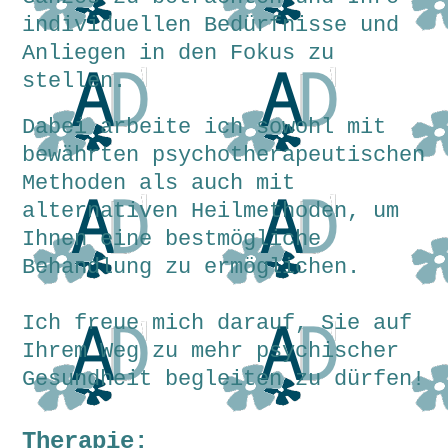
individuellen Bedürfnisse und
Anliegen in den Fokus zu
stellen.
Dabei arbeite ich sowohl mit
bewährten psychotherapeutischen
Methoden als auch mit
alternativen Heilmethoden, um
Ihnen eine bestmögliche
Behandlung zu ermöglichen.
Ich freue mich darauf, Sie auf
Ihrem Weg zu mehr psychischer
Gesundheit begleiten zu dürfen!
Therapie: