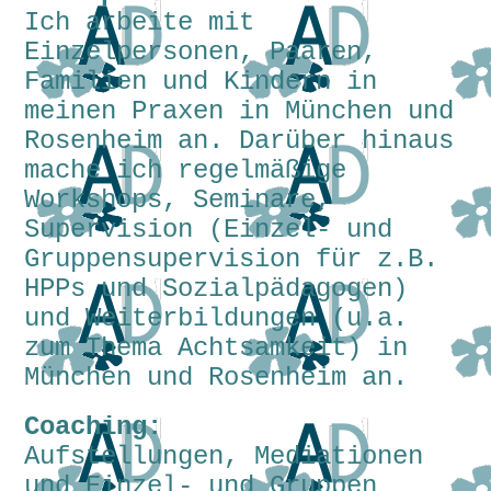
Ich arbeite mit
Einzelpersonen, Paaren,
Familien und Kindern in
meinen Praxen in München und
Rosenheim an. Darüber hinaus
mache ich regelmäßige
Workshops, Seminare,
Supervision (Einzel- und
Gruppensupervision für z.B.
HPPs und Sozialpädagogen)
und Weiterbildungen (u.a.
zum Thema Achtsamkeit) in
München und Rosenheim an.
Coaching:
Aufstellungen, Mediationen
und Einzel- und Gruppen