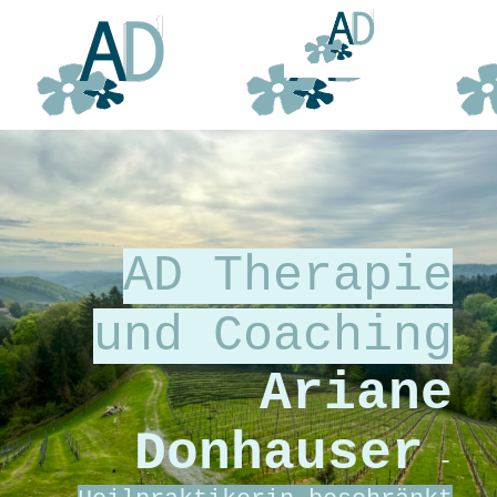
AD Therapie
und Coaching
Ariane
Donhauser
-