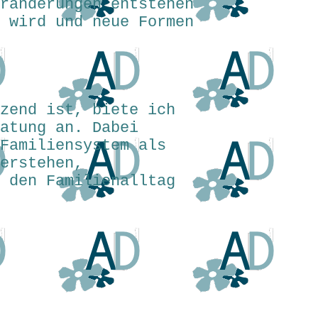
ränderungen entstehen
 wird und neue Formen
zend ist, biete ich
ratung an. Dabei
Familiensystem als
erstehen,
 den Familienalltag