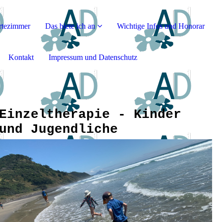
rtezimmer
Das biete ich an
Wichtige Infos und Honorar
Kontakt
Impressum und Datenschutz
Einzeltherapie - Kinder
und Jugendliche