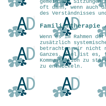
gemeinsame Sitzungen 
oft dann, wenn auch d
des Verständnisses un
Familientherapie 
Wenn es im Rahmen der
zusätzlich systemisch
betrachten wir nicht 
Ganzes. Ziel ist es, 
Kommunikation zu stär
zu entwickeln.