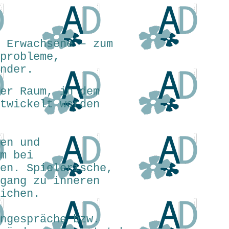
 Erwachsene – zum
probleme,
ander.
ter Raum, in dem
ntwickelt werden
en und
m bei
en. Spielerische,
ugang zu inneren
ichen.
rngespräche bzw.