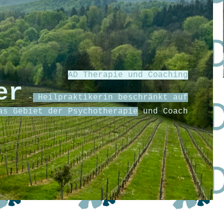
AD Therapie und Coaching
er
-
Heilpraktikerin beschränkt auf
as Gebiet der Psychotherapie
und Coach