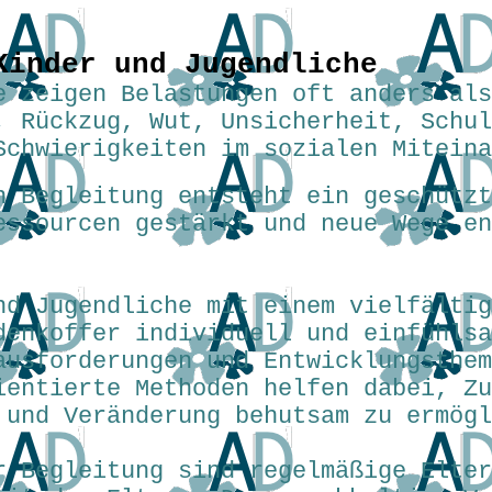
Kinder und Jugendliche
e zeigen Belastungen oft anders als
, Rückzug, Wut, Unsicherheit, Schul
Schwierigkeiten im sozialen Mitein
n Begleitung entsteht ein geschütz
essourcen gestärkt und neue Wege e
nd Jugendliche mit einem vielfältig
denkoffer individuell und einfühlsa
ausforderungen und Entwicklungsthem
ientierte Methoden helfen dabei, Z
 und Veränderung behutsam zu ermögl
r Begleitung sind regelmäßige Elte