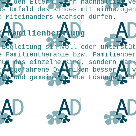
mit den Eltern. Denn nachhaltige Ve
as Umfeld des Kindes mit einbezogen
d Miteinanders wachsen dürfen.
/ Familienberatung
 Begleitung sinnvoll oder unterstüt
e Familientherapie bzw. Familienbe
nur das einzelne Kind, sondern das 
festgefahrene Dynamiken besser zu v
ken und gemeinsam neue Lösungen für