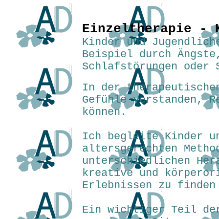
Einzeltherapie - 
Kinder und Jugendlich
Beispiel durch Ängste
Schlafstörungen oder 
In der therapeutische
Gefühle verstanden, R
können.
Ich begleite Kinder u
altersgerechten Metho
unterschiedlichen Her
kreative und körperor
Erlebnissen zu finden
Ein wichtiger Teil de